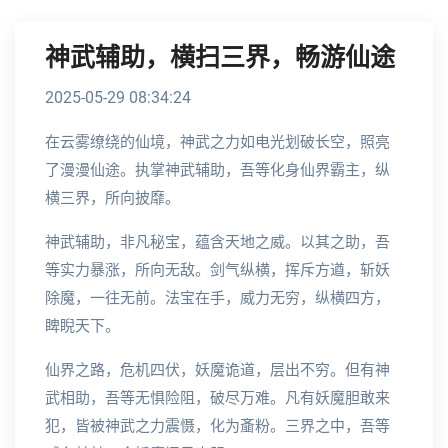
神武辅助，横扫三界，畅游仙途
2025-05-29 08:34:24
在云雾缭绕的仙境，神武之力如电光划破长空，照亮
了漫漫仙途。执掌神武辅助，吾等化身仙界霸主，纵
横三界，所向披靡。
神武辅助，非凡秘宝，蕴含天地之威。以其之助，吾
等实力暴涨，所向无敌。剑气纵横，挥斥方遒，斩妖
除魔，一往无前。法宝在手，威力无穷，纵横四方，
睥睨天下。
仙界之路，危机四伏，妖魔诡道，层出不穷。但有神
武相助，吾等无惧险阻，破尽万难。凡有妖魔胆敢来
犯，皆被神武之力震慑，化为齑粉。三界之中，吾等