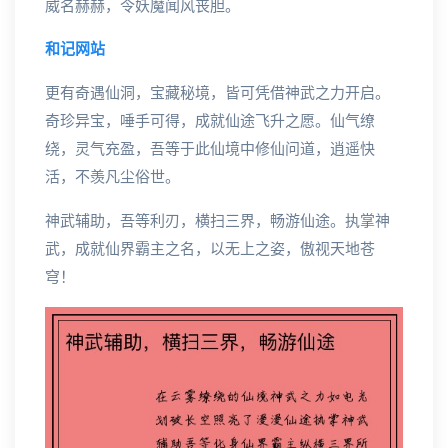
威名赫赫，令妖魔闻风丧胆。
和记网站
更有奇遇仙洞，宝藏秘境，皆可凭借神武之力开启。
奇珍异宝，唾手可得，成就仙途飞升之愿。仙气缭
绕，灵气充盈，吾等于此仙境中修仙问道，逍遥快
活，不羡凡尘俗世。
神武辅助，吾等利刃，横扫三界，畅游仙途。执掌神
武，成就仙界霸主之名，以无上之姿，傲视天地苍
穹！